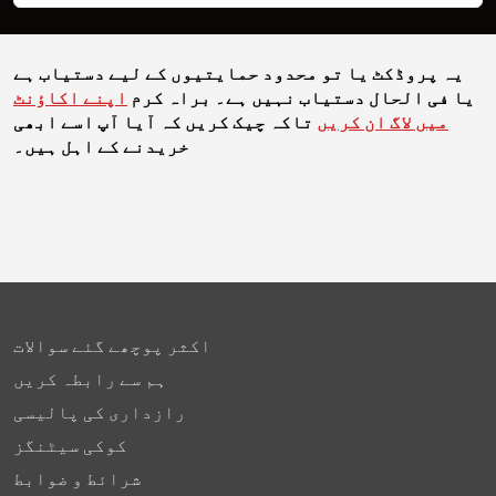
یہ پروڈکٹ یا تو محدود حمایتیوں کے لیے دستیاب ہے
یا فی الحال دستیاب نہیں ہے۔ براہ کرم
اپنے اکاؤنٹ
میں لاگ ان کریں
تاکہ چیک کریں کہ آیا آپ اسے ابھی
خریدنے کے اہل ہیں۔
اکثر پوچھے گئے سوالات
ہم سے رابطہ کریں
رازداری کی پالیسی
کوکی سیٹنگز
شرائط و ضوابط