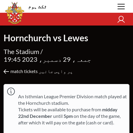
ٹکٹ ہوم
Hornchurch vs Lewes
The Stadium /
جمعہ، 29 دسمبر، 2023 19:45
match tickets پر واپس جائیں
An Isthmian League Premier Division match played at
the Hornchurch stadium.
Tickets will be available to purchase from
midday
22nd December
until
5pm
on the day of the game,
after which it will pay on the gate (cash or card).